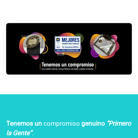
Tenemos un
compromiso
genuino
“Primero
la Gente”
.