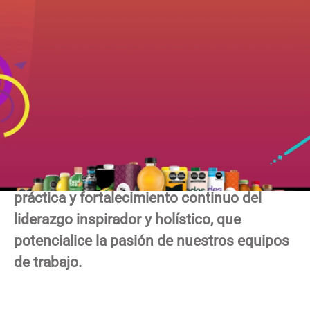
Jugos Del Valle - Santa
Clara
Valoramos el talento de nuestras
colaboradoras y colaboradores como pieza
clave de nuestro modelo de negocio,
inspiramos y desarrollamos personas
excepcionales para nuestra comunidad, la
industria y el país.
Promovemos como necesidad básica la
práctica y fortalecimiento continuo del
liderazgo inspirador y holístico, que
potencialice la pasión de nuestros equipos
de trabajo.