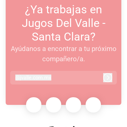
¿Ya trabajas en
Jugos Del Valle -
Santa Clara?
Ayúdanos a encontrar a tu próximo
compañero/a.
@
jvalle.com.mx
jvalle.com.mx
Iniciar s