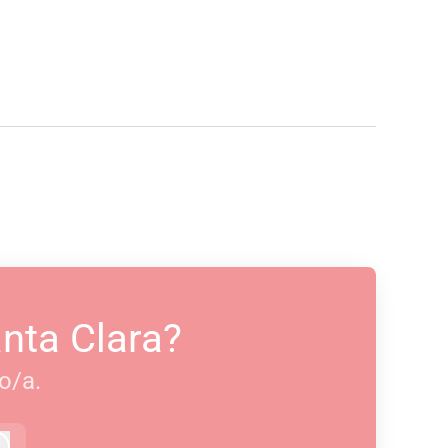
anta Clara?
o/a.