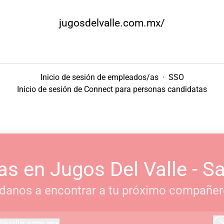
jugosdelvalle.com.mx/
Inicio de sesión de empleados/as
·
SSO
Inicio de sesión de Connect para personas candidatas
as en Jugos Del Valle - S
danos a encontrar a tu próximo compañer
@
jvalle.com.mx